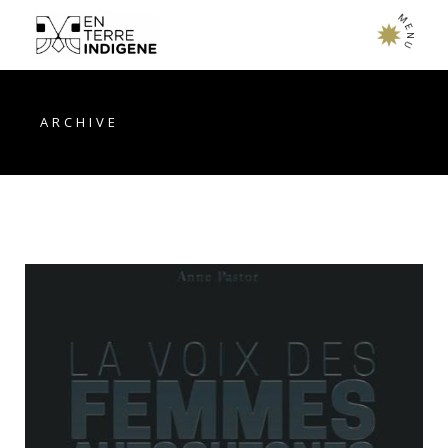
M
E
N
U
ARCHIVE