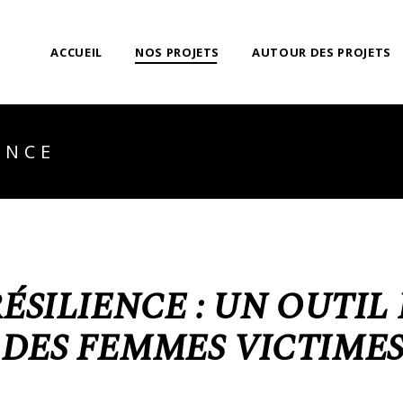
ACCUEIL
NOS PROJETS
AUTOUR DES PROJETS
DE LA MERE A LA
LES RENCONTRES
ENCE
TERRE EN OUTRE-
DU MATRIMOINE
MER
ULTRAMARIN
LA VOIX DES
LA VOIX DES
FEMMES
FEMMES
AUTOCHTONES
AUTOCHTONES,
LE LIVRE
LA RÉSILIENCE
LA DIFFUSION
LE PATRIMOINE
RÉSILIENCE : UN OUTI
LES ARTS
LA JEUNESSE
 DES FEMMES VICTIMES
LA MÉTROPOLE