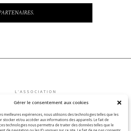
PARTENAIRES.
L'ASSOCIATION
L'ÉQUIPE
Gérer le consentement aux cookies
ACTUALITÉ
les meilleures expériences, nous utilisons des technologies telles que les
CONTACT ET
r stocker et/ou accéder aux informations des appareils. Le fait de
 ces technologies nous permettra de traiter des données telles que le
PRESSE
 de navigation ou les ID uniques sur ce site. Le fait de ne pas consentir