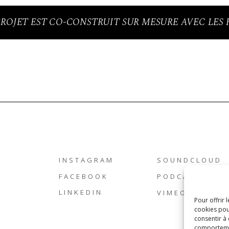
PROJET EST CO-CONSTRUIT SUR MESURE AVEC LES 
INSTAGRAM
SOUNDCLOUD
FACEBOOK
PODCASTICS
LINKEDIN
VIMEO
Pour offrir 
cookies pou
consentir à
comportement