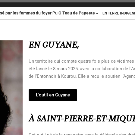
isé par les femmes du foyer Pu O Teau de Papeete »
— EN TERRE INDIGEN
EN GUYANE,
Un territoire qui compte quatre fois plus de victimes
été lancé le 8 mars 2025,
avec la collaboration de l’
de l’Entonnoir à Kourou.
Elle a recu le soutien l’Age
L'outil en Guyane
À SAINT-PIERRE-ET-MIQ
Cet outil né de la rencontre avec la déléguée des d