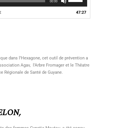
00:00
les
flèches
47:27
E
haut/bas
pour
augmenter
ou
diminuer
le
volume.
 que dans l’Hexagone, cet outil de prévention a
Association Agav, l’Arbre Fromager et le Thêatre
nce Régionale de Santé de Guyane.
UELON,
roits des femmes
Cynetia Moutou
, a été conçu