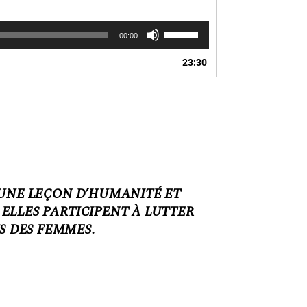
Utilisez
00:00
les
flèches
23:30
haut/bas
pour
augmenter
ou
diminuer
le
volume.
 UNE LEÇON D’HUMANITÉ ET
ELLES PARTICIPENT À LUTTER
S DES FEMMES.