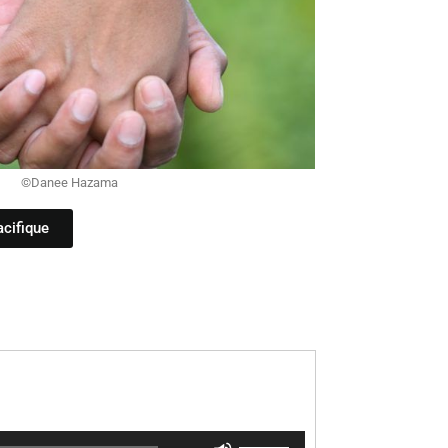
©Danee Hazama
acifique
Utilisez